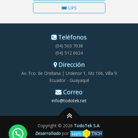
UPS
Teléfonos
(04) 503 7038
(04) 512 6624
Dirección
Av. Fco. de Orellana | Urdenor 1, Mz 106, Villa 9
Ecuador - Guayaquil
Correo
info@todotek.net
Copyright © 2026
TodoTek S.A
.
Desarrollado
por