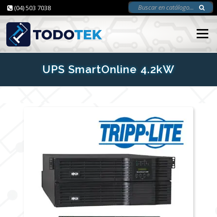
(04) 503 7038
Saltar
al
I
contenido
UPS SmartOnline 4.2kW